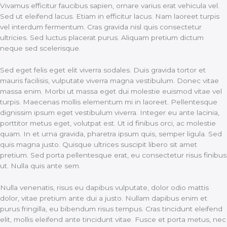
Vivamus efficitur faucibus sapien, ornare varius erat vehicula vel.
Sed ut eleifend lacus. Etiam in efficitur lacus. Nam laoreet turpis
vel interdum fermentum. Cras gravida nisl quis consectetur
ultricies. Sed luctus placerat purus. Aliquam pretium dictum
neque sed scelerisque.
Sed eget felis eget elit viverra sodales. Duis gravida tortor et
mauris facilisis, vulputate viverra magna vestibulum. Donec vitae
massa enim. Morbi ut massa eget dui molestie euismod vitae vel
turpis. Maecenas mollis elementum mi in laoreet. Pellentesque
dignissim ipsum eget vestibulum viverra. Integer eu ante lacinia,
porttitor metus eget, volutpat est. Ut id finibus orci, ac molestie
quam. In et urna gravida, pharetra ipsum quis, semper ligula. Sed
quis magna justo. Quisque ultrices suscipit libero sit amet
pretium. Sed porta pellentesque erat, eu consectetur risus finibus
ut. Nulla quis ante sem.
Nulla venenatis, risus eu dapibus vulputate, dolor odio mattis
dolor, vitae pretium ante dui a justo. Nullam dapibus enim et
purus fringilla, eu bibendum risus tempus. Cras tincidunt eleifend
elit, mollis eleifend ante tincidunt vitae. Fusce et porta metus, nec