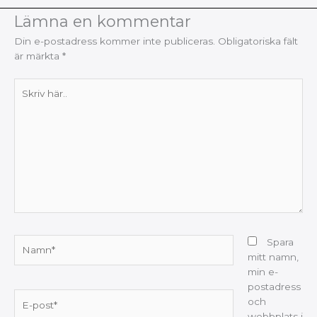
Lämna en kommentar
Din e-postadress kommer inte publiceras.
Obligatoriska fält
är märkta
*
Skriv
här..
Namn*
Spara
mitt namn,
min e-
postadress
E-
och
post*
webbplats i