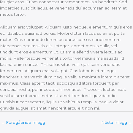
feugiat eros. Etiam consectetur tempor metus a hendrerit. Sed
imperdiet suscipit lacus, et venenatis dui accumsan ac. Nam et
metus tortor.
Aliquam erat volutpat. Aliquam justo neque, elementum quis eros
eu, dapibus euismod purus. Morbi dictum lacus sit amet porta
mattis. Cras commodo lorem ac purus cursus condimentum.
Maecenas nec mauris elit. Integer laoreet metus nulla, vel
tincidunt eros elementum ut. Etiam eleifend viverra lectus ac
mollis. Pellentesque venenatis tortor vel mauris malesuada, id
lacinia enim cursus. Phasellus vitae velit quis sem venenatis
fermentum. Aliquam erat volutpat. Cras lobortis et mi eget
hendrerit. Cras vestibulum neque velit, a maximus lorem placerat
maximus. Class aptent taciti sociosqu ad litora torquent per
conubia nostra, per inceptos himenaeos. Praesent lectus risus,
vestibulum sit amet metus sit amet, hendrerit gravida odio.
Curabitur consectetur, ligula ut vehicula tempus, neque dolor
gravida augue, sit amet hendrerit arcu elit non mi.
←
Föregående Inlägg
Nästa Inlägg
→