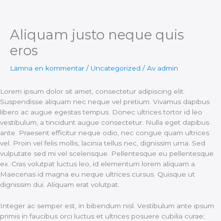
Aliquam justo neque quis
Hoppa
till
eros
innehåll
Lämna en kommentar
/
Uncategorized
/ Av
admin
Lorem ipsum dolor sit amet, consectetur adipiscing elit.
Suspendisse aliquam nec neque vel pretium. Vivamus dapibus
libero ac augue egestas tempus. Donec ultrices tortor id leo
vestibulum, a tincidunt augue consectetur. Nulla eget dapibus
ante. Praesent efficitur neque odio, nec congue quam ultrices
vel. Proin vel felis mollis, lacinia tellus nec, dignissim urna. Sed
vulputate sed mi vel scelerisque. Pellentesque eu pellentesque
ex. Cras volutpat luctus leo, id elementum lorem aliquam a.
Maecenas id magna eu neque ultrices cursus. Quisque ut
dignissim dui. Aliquam erat volutpat.
Integer ac semper est, in bibendum nisl. Vestibulum ante ipsum
primis in faucibus orci luctus et ultrices posuere cubilia curae;