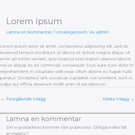
Lorem Ipsum
Hoppa
till
innehåll
Lämna en kommentar
/
Uncategorized
/ Av
admin
Lorem ipsum dolor sit amet, consectetur adipiscing elit, sed do
eiusmod tempor incididunt ut labore et dolore magna aliqua. Ut
enim ad minim veniam, quis nostrud exercitation ullamco laboris
nisi ut aliquip ex ea commodo consequat. Duis aute irure dolor in
reprehenderit in voluptate velit esse cillum dolore eu fugiat nulla
pariatur. Excepteur sint occaecat cupidatat non proident, sunt in
culpa qui officia deserunt mollit anim id est laborum.
←
Föregående Inlägg
Nästa Inlägg
→
Lämna en kommentar
Din e-postadress kommer inte publiceras.
Obligatoriska fält
är märkta
*